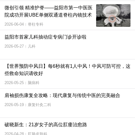
微创引领 精准护脊——益阳市第一中医医
院成功开展UBE单侧双通道脊柱内镜技术
2026-06-04
脊柱专科
|
益阳市首家儿科抽动症专病门诊开诊啦
2026-05-27
儿科
|
【世界预防中风日】每6秒就有1人中风！中风可防可控，这
些救命知识请收好
2026-05-25
脑病科
|
肩袖损伤康复全攻略：现代康复与传统中医的完美融合
2026-05-19
康复针灸二科
|
破晓新生：21岁女子的高位肛瘘治愈路
2026-04-28
肛肠皮肤科
|