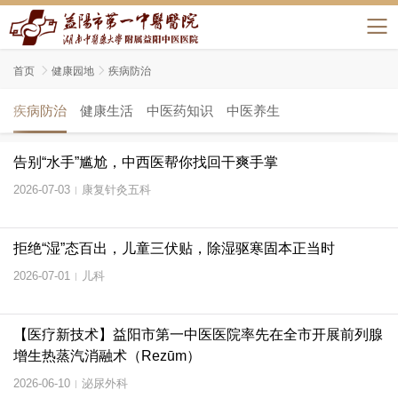
首页

健康园地

疾病防治
疾病防治
健康生活
中医药知识
中医养生
告别“水手”尴尬，中西医帮你找回干爽手掌
2026-07-03
康复针灸五科
|
拒绝“湿”态百出，儿童三伏贴，除湿驱寒固本正当时
2026-07-01
儿科
|
【医疗新技术】益阳市第一中医医院率先在全市开展前列腺
增生热蒸汽消融术（Rezūm）
2026-06-10
泌尿外科
|