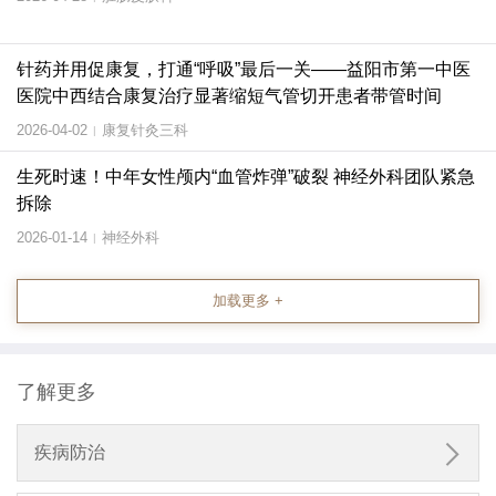
针药并用促康复，打通“呼吸”最后一关——益阳市第一中医
医院中西结合康复治疗显著缩短气管切开患者带管时间
2026-04-02
康复针灸三科
|
生死时速！中年女性颅内“血管炸弹”破裂 神经外科团队紧急
拆除
2026-01-14
神经外科
|
加载更多 +
了解更多

疾病防治