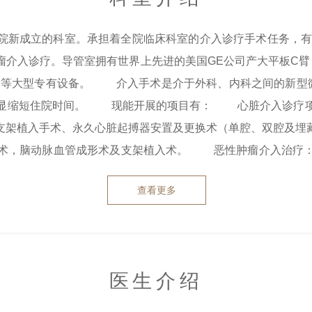
院新成立的科室。承担着全院临床科室的介入诊疗手术任务，有专
介入诊疗。导管室拥有世界上先进的美国GE公司产大平板C臂，
P）等大型专有设备。 介入手术是介于外科、内科之间的新型微
明显缩短住院时间。 现能开展的项目有： 心脏介入诊疗项
支架植入手术、永久心脏起搏器安置及更换术（单腔、双腔及埋
塞术，脑动脉血管成形术及支架植入术。 恶性肿瘤介入治疗：
，外伤性血管损伤，消化道出血，各类外科术后出血，各种血管
查看更多
一中医医院介入手术室将奉行“病人至上的原则”，建立24小时无
者提供快速、高效和规范的诊疗服务。 科室电话: 0737-4439978 科室地点: 仲景楼七楼 
医生介绍