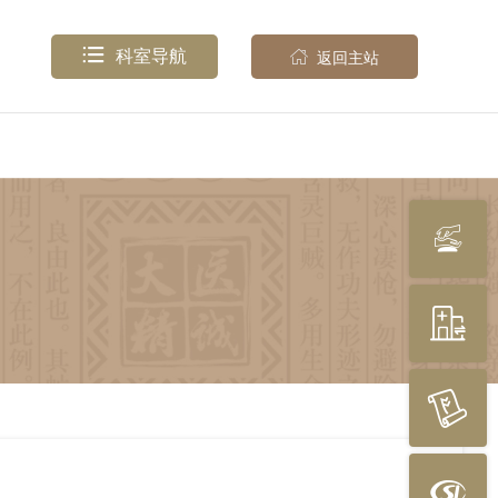

科室导航

返回主站



