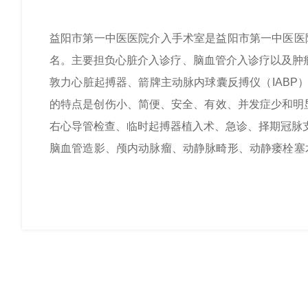
益阳市第一中医医院介入手术室是益阳市第一中医医
名。主要担负心脏介入诊疗、脑血管介入诊疗以及肿瘤
敦力心脏起搏器、箭牌主动脉内球囊反搏仪（IAB
的特点是创伤小、简便、安全、有效、并发症少和
右心导管检查、临时起搏器植入术、急诊、择期冠脉
脑血管造影、颅内动脉瘤、动静脉畸形、动静瘘栓
栓塞治疗等。 血管外科可以开展:下肢静脉曲张
塞，下肢动脉硬化闭塞等疾病的介入治疗。 益阳市第
梗死”患