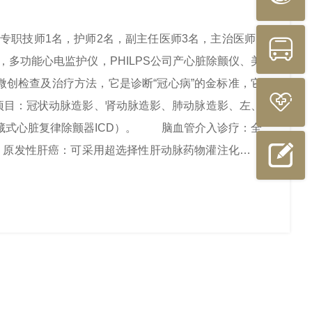
职技师1名，护师2名，副主任医师3名，主治医师1

多功能心电监护仪，PHILPS公司产心脏除颤仪、美
创检查及治疗方法，它是诊断“冠心病”的金标准，它

目：冠状动脉造影、肾动脉造影、肺动脉造影、左、
藏式心脏复律除颤器ICD）。 脑血管介入诊疗：全

原发性肝癌：可采用超选择性肝动脉药物灌注化疗及
夹层，动脉瘤腔内治疗，外周血管血栓性疾病，肺栓
障碍“绿色通道”，为“胸痛”病人，特别是“急性心肌
科主任杨佳茴电话：15898441963